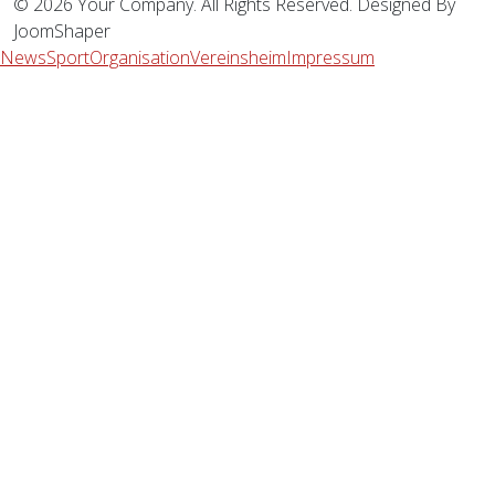
© 2026 Your Company. All Rights Reserved. Designed By
JoomShaper
News
Sport
Organisation
Vereinsheim
Impressum