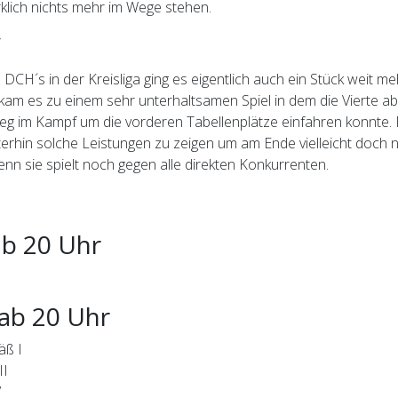
rklich nichts mehr im Wege stehen.
V
DCH´s in der Kreisliga ging es eigentlich auch ein Stück weit meh
kam es zu einem sehr unterhaltsamen Spiel in dem die Vierte 
Sieg im Kampf um die vorderen Tabellenplätze einfahren konnte. 
e weiterhin solche Leistungen zu zeigen um am Ende vielleicht do
denn sie spielt noch gegen alle direkten Konkurrenten.
ab 20 Uhr
ab 20 Uhr
äß I
II
V