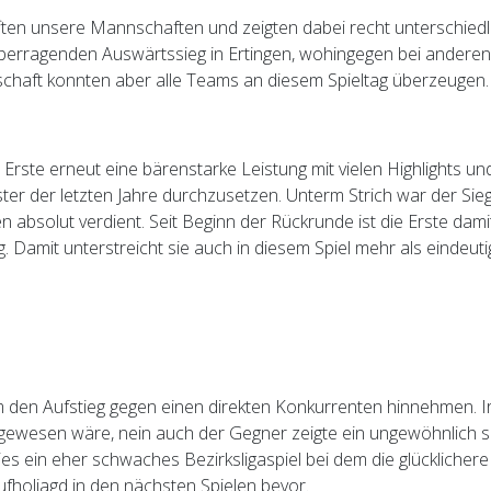
afften unsere Mannschaften und zeigten dabei recht unterschie
 überragenden Auswärtssieg in Ertingen, wohingegen bei andere
schaft konnten aber alle Teams an diesem Spieltag überzeugen.
e Erste erneut eine bärenstarke Leistung mit vielen Highlights un
er der letzten Jahre durchzusetzen. Unterm Strich war der Sie
solut verdient. Seit Beginn der Rückrunde ist die Erste damit 
amit unterstreicht sie auch in diesem Spiel mehr als eindeutig
 den Aufstieg gegen einen direkten Konkurrenten hinnehmen. 
 gewesen wäre, nein auch der Gegner zeigte ein ungewöhnlich s
es ein eher schwaches Bezirksligaspiel bei dem die glückliche
fholjagd in den nächsten Spielen bevor.