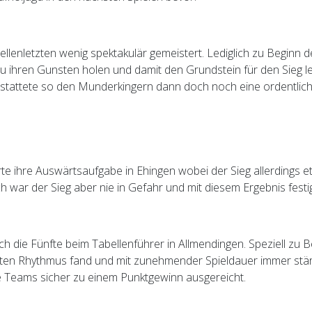
ellenletzten wenig spektakulär gemeistert. Lediglich zu Beginn d
 ihren Gunsten holen und damit den Grundstein für den Sieg leg
gestattete so den Munderkingern dann doch noch eine ordentlic
erte ihre Auswärtsaufgabe in Ehingen wobei der Sieg allerdings 
ich war der Sieg aber nie in Gefahr und mit diesem Ergebnis festig
ich die Fünfte beim Tabellenführer in Allmendingen. Speziell zu 
en Rhythmus fand und mit zunehmender Spieldauer immer stärk
e Teams sicher zu einem Punktgewinn ausgereicht.